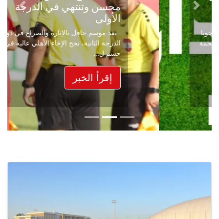
محسن وتنتهي في الدرجة
Next
Previous
الأولى
بعد موسم حافل بالإثارة والصراع في دوري
الدرجة الثانية، نجح الإخاء الأهلي عاليه في
حسم ل...
إقرأ الخبر