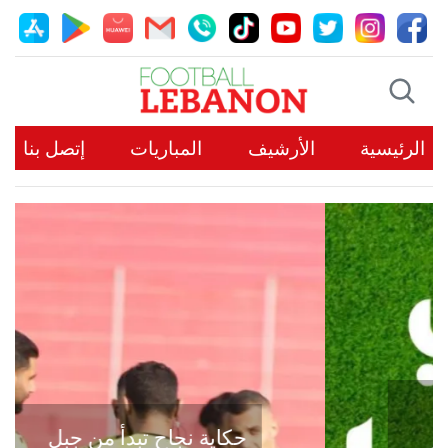
الرئيسية
الأرشيف
المباريات
إتصل بنا
حكاية نجاح تبدأ من جبل