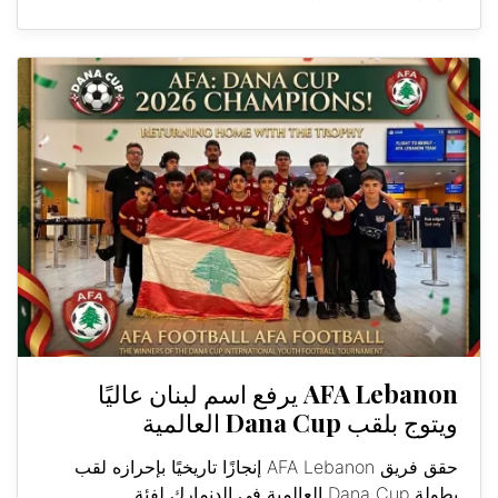
AFA Lebanon يرفع اسم لبنان عاليًا
ويتوج بلقب Dana Cup العالمية
حقق فريق AFA Lebanon إنجازًا تاريخيًا بإحرازه لقب
بطولة Dana Cup العالمية في الدنمارك لفئة...