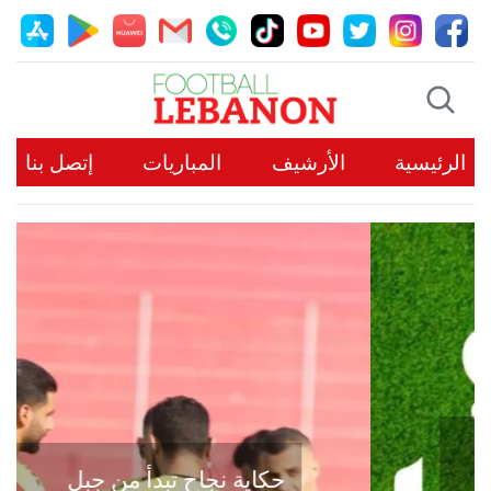
الرئيسية
الأرشيف
المباريات
إتصل بنا
حكاية نجاح تبدأ من جبل