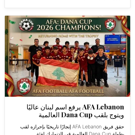
AFA Lebanon يرفع اسم لبنان عاليًا
ويتوج بلقب Dana Cup العالمية
حقق فريق AFA Lebanon إنجازًا تاريخيًا بإحرازه لقب
بطولة Dana Cup العالمية في الدنمارك لفئة...