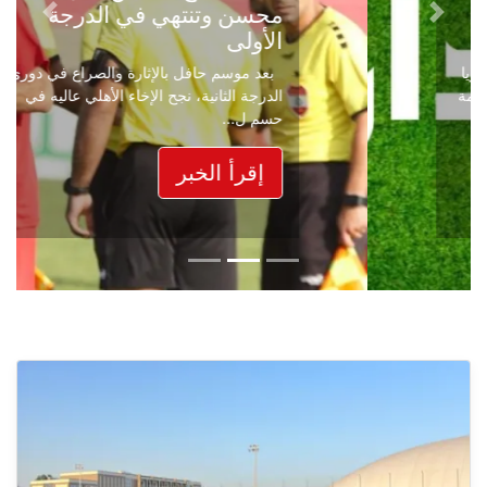
محسن وتنتهي في الدرجة
Next
Previous
الأولى
بعد موسم حافل بالإثارة والصراع في دوري
الدرجة الثانية، نجح الإخاء الأهلي عاليه في
حسم ل...
إقرأ الخبر