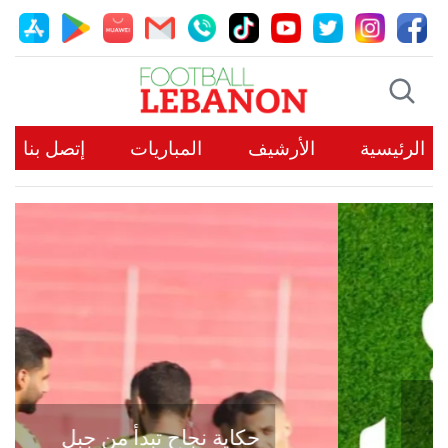
الرئيسية
الأرشيف
المباريات
إتصل بنا
حكاية نجاح تبدأ من جبل