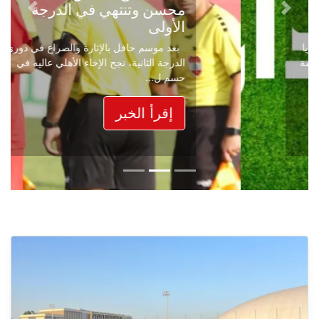
محسن وتنتهي في الدرجة
Next
Previous
الأولى
بعد موسم حافل بالإثارة والصراع في دوري
الدرجة الثانية، نجح الإخاء الأهلي عاليه في
حسم ل...
إقرأ الخبر