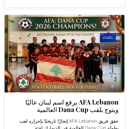
AFA Lebanon يرفع اسم لبنان عاليًا
ويتوج بلقب Dana Cup العالمية
حقق فريق AFA Lebanon إنجازًا تاريخيًا بإحرازه لقب
بطولة Dana Cup العالمية في الدنمارك لفئة...