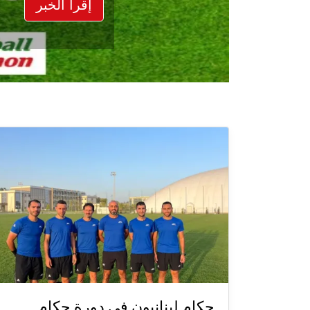
إقرأ الخبر
حكام لبنانيون في دورة حكام