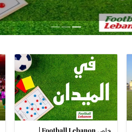
خاص Football Lebanon |