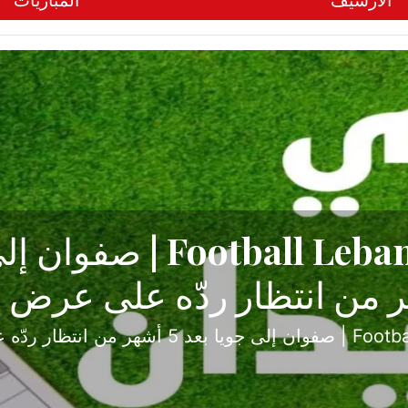
الأرشيف
المباريات
ح تبدأ من جبل محسن وتنته
أولى
ثارة والصراع في دوري الدرجة الثانية، نجح الإخاء الأ