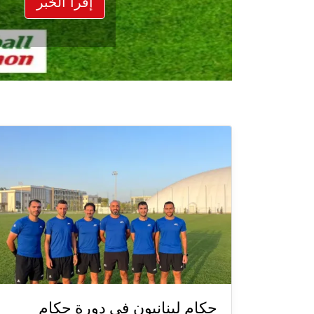
إقرأ الخبر
حكام لبنانيون في دورة حكام