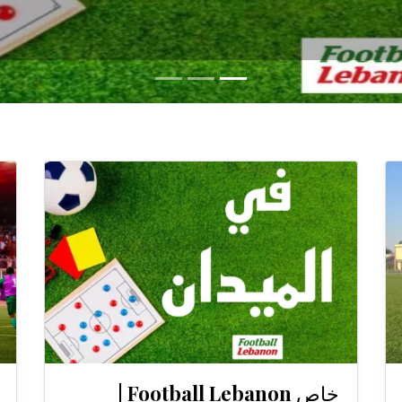
خاص Football Lebanon |