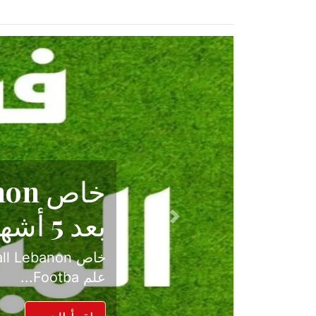
حكاية نجا
الدرجة ال
Previous
بعد موسم حافل بالإ
حسم ل...