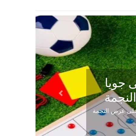
ي في
Next
هلي عاليه في