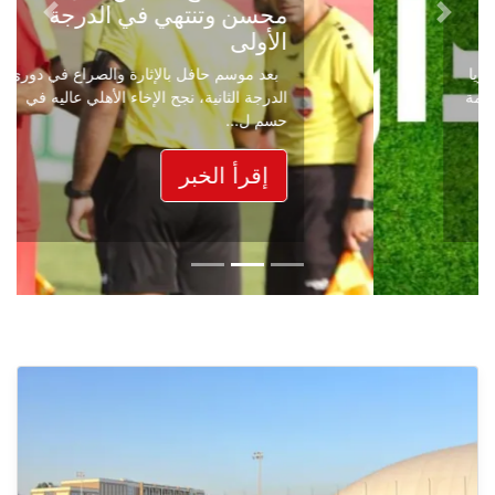
محسن وتنتهي في الدرجة
Next
Previous
الأولى
بعد موسم حافل بالإثارة والصراع في دوري
الدرجة الثانية، نجح الإخاء الأهلي عاليه في
حسم ل...
إقرأ الخبر