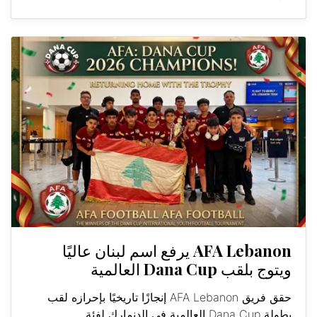
AFA Lebanon يرفع اسم لبنان عاليًا
ويتوج بلقب Dana Cup العالمية
حقق فريق AFA Lebanon إنجازًا تاريخيًا بإحرازه لقب
بطولة Dana Cup العالمية في الدنمارك لفئة...