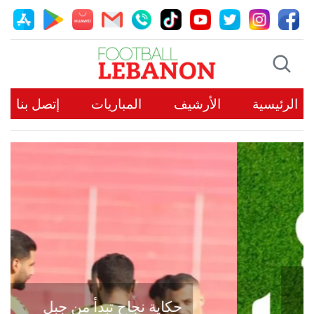
الرئيسية
الأرشيف
المباريات
إتصل بنا
حكاية نجاح تبدأ من جبل