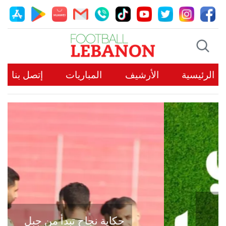
الرئيسية
الأرشيف
المباريات
إتصل بنا
حكاية نجاح تبدأ من جبل