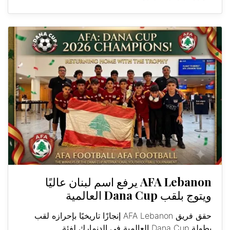
AFA Lebanon يرفع اسم لبنان عاليًا
ويتوج بلقب Dana Cup العالمية
حقق فريق AFA Lebanon إنجازًا تاريخيًا بإحرازه لقب
بطولة Dana Cup العالمية في الدنمارك لفئة...