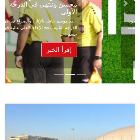
محسن وتنتهي في الدرجة
Next
Previous
الأولى
بعد موسم حافل بالإثارة والصراع في دوري
الدرجة الثانية، نجح الإخاء الأهلي عاليه في
حسم ل...
إقرأ الخبر