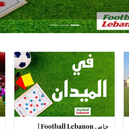
خاص Football Lebanon |