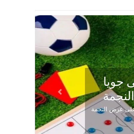
ي في
Next
هلي عاليه في