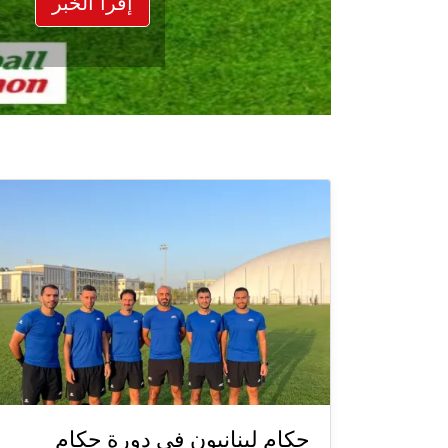
إقرأ الخبر
حكام لبنانيون في دورة حكام