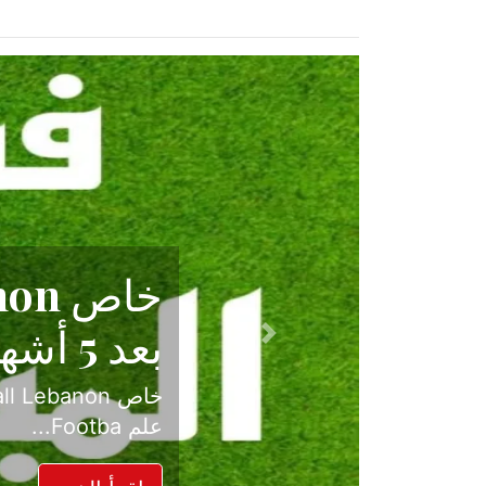
حكاية نجا
الدرجة ال
Previous
بعد موسم حافل بالإ
حسم ل...