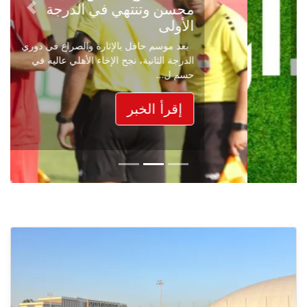
محسن وتنتهي في الدرجة
Next
Previous
الأولى
بعد موسم حافل بالإثارة والصراع في دوري
الدرجة الثانية، نجح الإخاء الأهلي عاليه في
حسم ل...
إقرأ الخبر