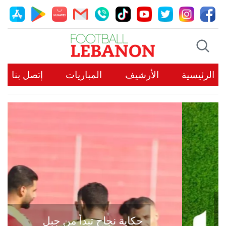
الرئيسية
الأرشيف
المباريات
إتصل بنا
حكاية نجاح تبدأ من جبل