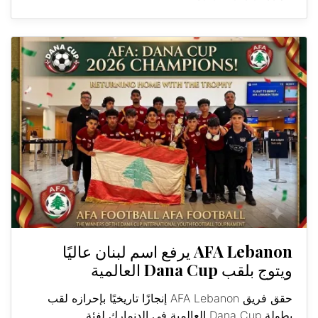
AFA Lebanon يرفع اسم لبنان عاليًا
ويتوج بلقب Dana Cup العالمية
حقق فريق AFA Lebanon إنجازًا تاريخيًا بإحرازه لقب
بطولة Dana Cup العالمية في الدنمارك لفئة...