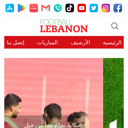
الرئيسية
الأرشيف
المباريات
إتصل بنا
حكاية نجاح تبدأ من جبل