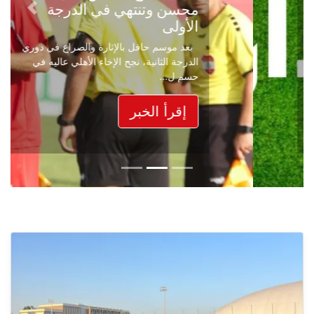
محسن وتنتهي في الدرجة
Next
Previous
الأولى
بعد موسم حافل بالإثارة والصراع في دوري
الدرجة الثانية، نجح الإخاء الأهلي عاليه في
حسم ل...
إقرأ الخبر