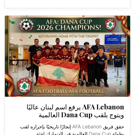
AFA Lebanon يرفع اسم لبنان عاليًا
ويتوج بلقب Dana Cup العالمية
حقق فريق AFA Lebanon إنجازًا تاريخيًا بإحرازه لقب
بطولة Dana Cup العالمية في الدنمارك لفئة...