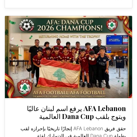
AFA Lebanon يرفع اسم لبنان عاليًا
ويتوج بلقب Dana Cup العالمية
حقق فريق AFA Lebanon إنجازًا تاريخيًا بإحرازه لقب
بطولة Dana Cup العالمية في الدنمارك لفئة...