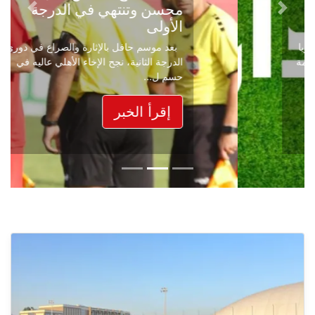
محسن وتنتهي في الدرجة
Next
Previous
الأولى
بعد موسم حافل بالإثارة والصراع في دوري
الدرجة الثانية، نجح الإخاء الأهلي عاليه في
حسم ل...
إقرأ الخبر