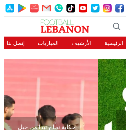
الرئيسية
الأرشيف
المباريات
إتصل بنا
حكاية نجاح تبدأ من جبل