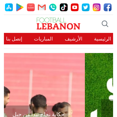
الرئيسية
الأرشيف
المباريات
إتصل بنا
حكاية نجاح تبدأ من جبل