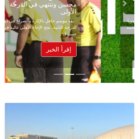
محسن وتنتهي في الدرجة
Next
Previous
الأولى
بعد موسم حافل بالإثارة والصراع في دوري
الدرجة الثانية، نجح الإخاء الأهلي عاليه في
حسم ل...
إقرأ الخبر