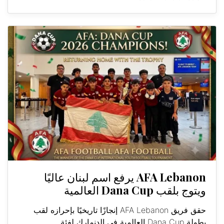
AFA Lebanon يرفع اسم لبنان عاليًا
ويتوج بلقب Dana Cup العالمية
حقق فريق AFA Lebanon إنجازًا تاريخيًا بإحرازه لقب
بطولة Dana Cup العالمية في الدنمارك لفئة...