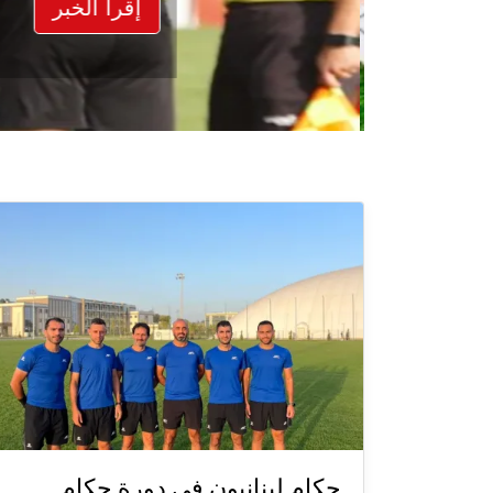
إقرأ الخبر
حكام لبنانيون في دورة حكام