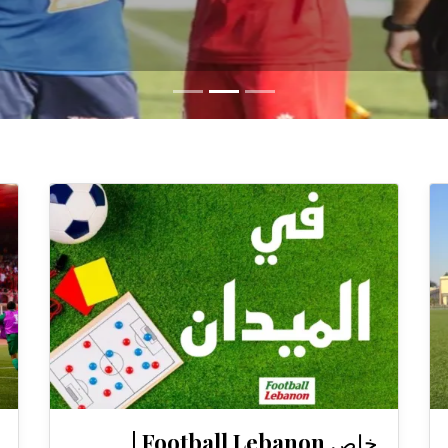
خاص Football Lebanon |