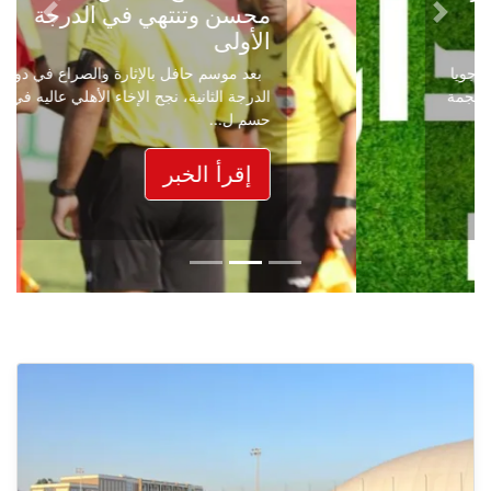
محسن وتنتهي في الدرجة
Next
Previous
الأولى
بعد موسم حافل بالإثارة والصراع في دوري
الدرجة الثانية، نجح الإخاء الأهلي عاليه في
حسم ل...
إقرأ الخبر