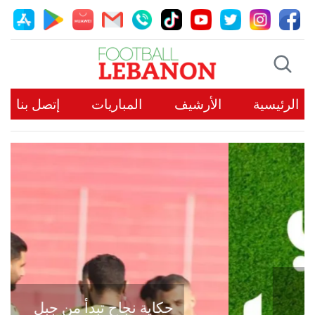
الرئيسية
الأرشيف
المباريات
إتصل بنا
حكاية نجاح تبدأ من جبل