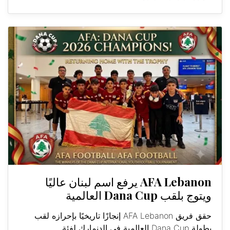
AFA Lebanon يرفع اسم لبنان عاليًا
ويتوج بلقب Dana Cup العالمية
حقق فريق AFA Lebanon إنجازًا تاريخيًا بإحرازه لقب
بطولة Dana Cup العالمية في الدنمارك لفئة...