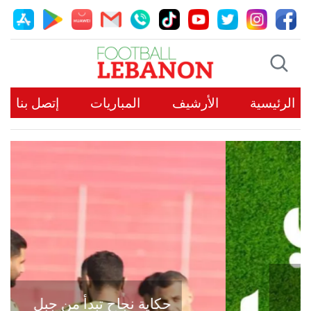
الرئيسية
الأرشيف
المباريات
إتصل بنا
حكاية نجاح تبدأ من جبل