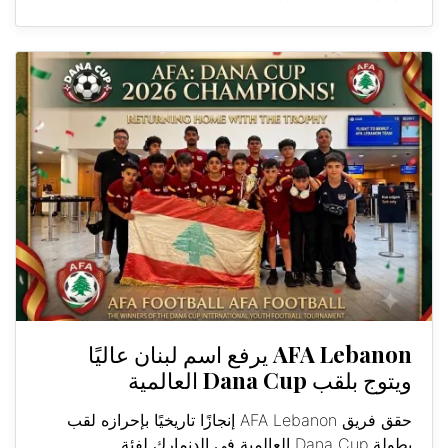
AFA Lebanon يرفع اسم لبنان عاليًا
ويتوج بلقب Dana Cup العالمية
حقق فريق AFA Lebanon إنجازًا تاريخيًا بإحرازه لقب
بطولة Dana Cup العالمية في الدنمارك لفئة...