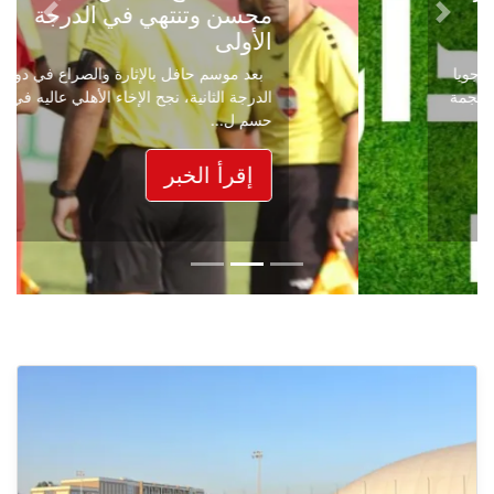
محسن وتنتهي في الدرجة
Next
Previous
الأولى
بعد موسم حافل بالإثارة والصراع في دوري
الدرجة الثانية، نجح الإخاء الأهلي عاليه في
حسم ل...
إقرأ الخبر