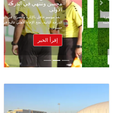
محسن وتنتهي في الدرجة
Next
Previous
الأولى
بعد موسم حافل بالإثارة والصراع في دوري
الدرجة الثانية، نجح الإخاء الأهلي عاليه في
حسم ل...
إقرأ الخبر