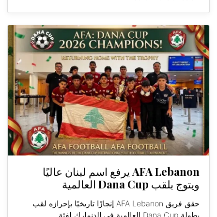
AFA Lebanon يرفع اسم لبنان عاليًا
ويتوج بلقب Dana Cup العالمية
حقق فريق AFA Lebanon إنجازًا تاريخيًا بإحرازه لقب
بطولة Dana Cup العالمية في الدنمارك لفئة...