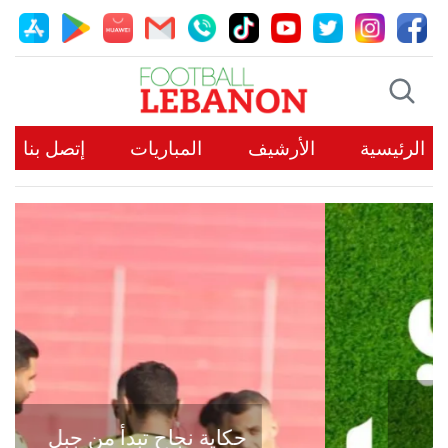
الرئيسية
الأرشيف
المباريات
إتصل بنا
حكاية نجاح تبدأ من جبل