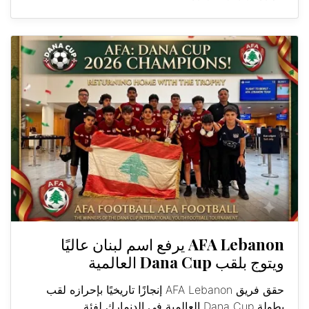
AFA Lebanon يرفع اسم لبنان عاليًا
ويتوج بلقب Dana Cup العالمية
حقق فريق AFA Lebanon إنجازًا تاريخيًا بإحرازه لقب
بطولة Dana Cup العالمية في الدنمارك لفئة...