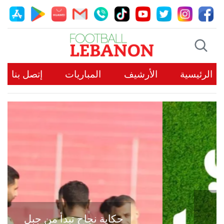
الرئيسية
الأرشيف
المباريات
إتصل بنا
حكاية نجاح تبدأ من جبل