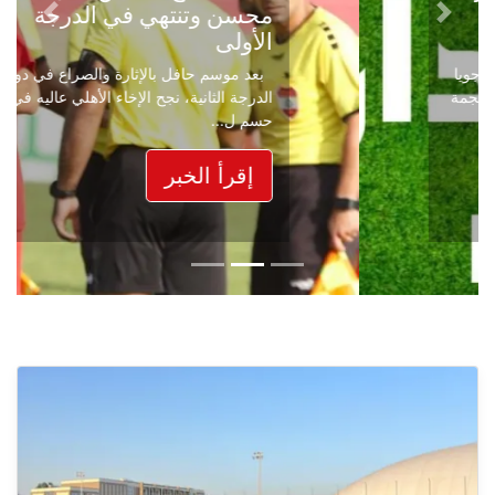
محسن وتنتهي في الدرجة
Next
Previous
الأولى
بعد موسم حافل بالإثارة والصراع في دوري
الدرجة الثانية، نجح الإخاء الأهلي عاليه في
حسم ل...
إقرأ الخبر