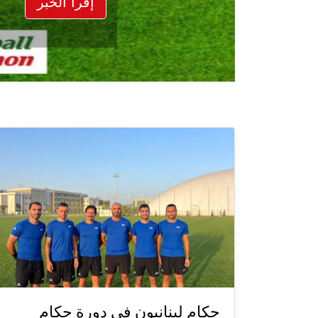
إقرأ الخبر
حكام لبنانيون في دورة حكام