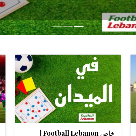
خاص Football Lebanon |