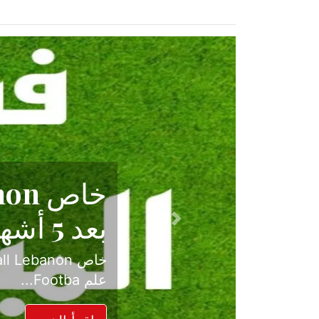
حكاية نجا
الدرجة ال
Previous
بعد موسم حافل بالإ
حسم ل...