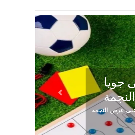
ي في
Next
هلي عاليه في