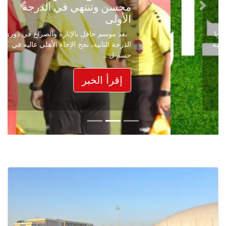
محسن وتنتهي في الدرجة
Next
Previous
الأولى
بعد موسم حافل بالإثارة والصراع في دوري
الدرجة الثانية، نجح الإخاء الأهلي عاليه في
حسم ل...
إقرأ الخبر