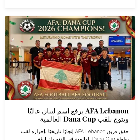
AFA Lebanon يرفع اسم لبنان عاليًا
ويتوج بلقب Dana Cup العالمية
حقق فريق AFA Lebanon إنجازًا تاريخيًا بإحرازه لقب
بطولة Dana Cup العالمية في الدنمارك لفئة...