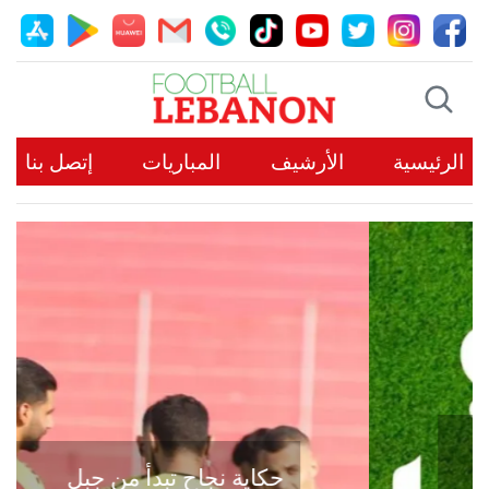
الرئيسية
الأرشيف
المباريات
إتصل بنا
حكاية نجاح تبدأ من جبل