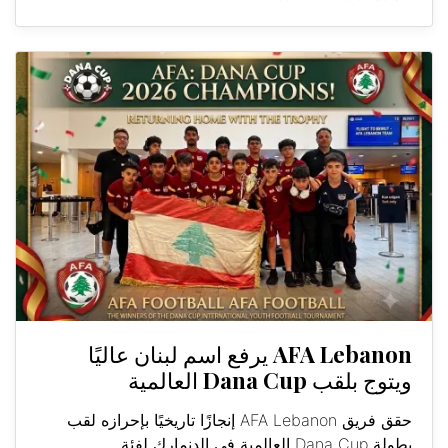
AFA Lebanon يرفع اسم لبنان عاليًا
ويتوج بلقب Dana Cup العالمية
حقق فريق AFA Lebanon إنجازًا تاريخيًا بإحرازه لقب
بطولة Dana Cup العالمية في الدنمارك لفئة...