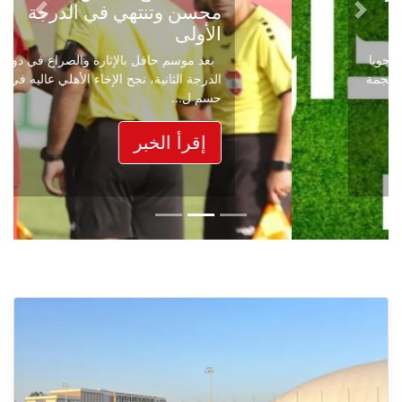
محسن وتنتهي في الدرجة
Next
Previous
الأولى
بعد موسم حافل بالإثارة والصراع في دوري
الدرجة الثانية، نجح الإخاء الأهلي عاليه في
حسم ل...
إقرأ الخبر