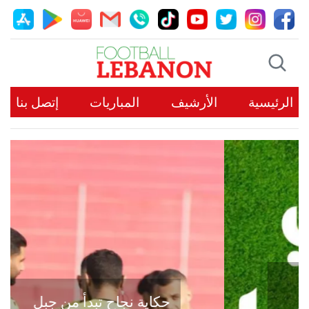
الرئيسية
الأرشيف
المباريات
إتصل بنا
حكاية نجاح تبدأ من جبل