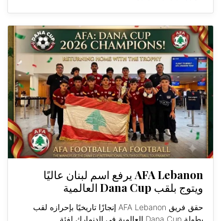
AFA Lebanon يرفع اسم لبنان عاليًا
ويتوج بلقب Dana Cup العالمية
حقق فريق AFA Lebanon إنجازًا تاريخيًا بإحرازه لقب
بطولة Dana Cup العالمية في الدنمارك لفئة...