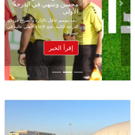
محسن وتنتهي في الدرجة
Next
Previous
الأولى
بعد موسم حافل بالإثارة والصراع في دوري
الدرجة الثانية، نجح الإخاء الأهلي عاليه في
حسم ل...
إقرأ الخبر