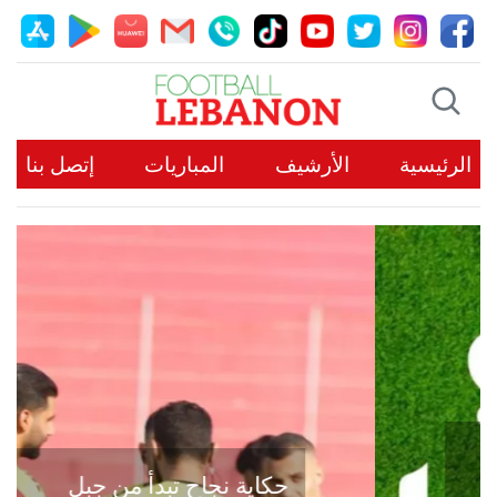
الرئيسية
الأرشيف
المباريات
إتصل بنا
حكاية نجاح تبدأ من جبل