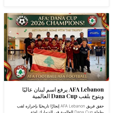
AFA Lebanon يرفع اسم لبنان عاليًا
ويتوج بلقب Dana Cup العالمية
حقق فريق AFA Lebanon إنجازًا تاريخيًا بإحرازه لقب
بطولة Dana Cup العالمية في الدنمارك لفئة...