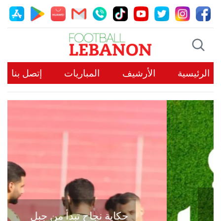
الرئيسية
الأرشيف
المباريات
إتصل بنا
حكاية نجاح تبدأ من جبل