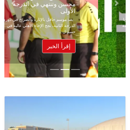
محسن وتنتهي في الدرجة
Next
Previous
الأولى
بعد موسم حافل بالإثارة والصراع في دوري
الدرجة الثانية، نجح الإخاء الأهلي عاليه في
حسم ل...
إقرأ الخبر