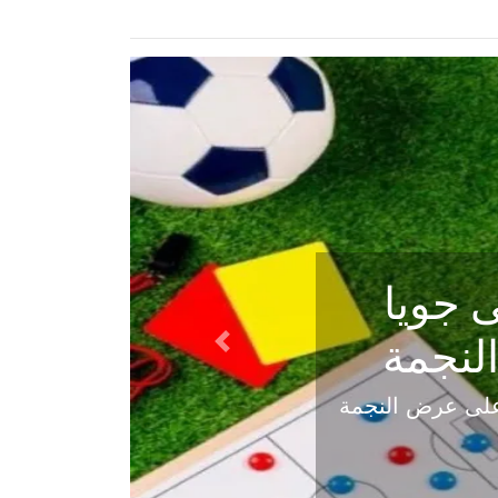
ي في
Next
هلي عاليه في