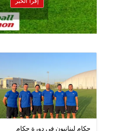
إقرأ الخبر
حكام لبنانيون في دورة حكام