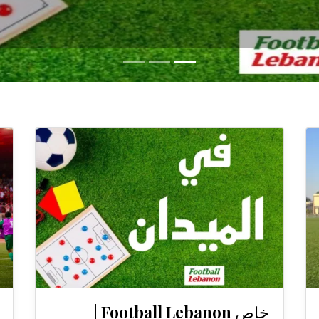
خاص Football Lebanon |