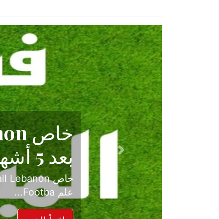
حكاية نجا
الدرجة ال
Previous
بعد موسم حافل بالإ
حسم ل...