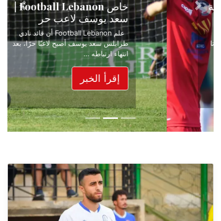
خاص Football Lebanon |
Next
Previous
سعد يوسف لاعب حر
علم Football Lebanon أن قائد نادي
طرابلس سعد يوسف أصبح لاعبًا حرًا، بعد
انتهاء ارتباطه ...
إقرأ الخبر