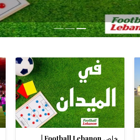
خاص Football Lebanon |