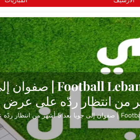
الأرشيف
المباريات
ح تبدأ من جبل محسن وتنته
أولى
ثارة والصراع في دوري الدرجة الثانية، نجح الإخاء الأ