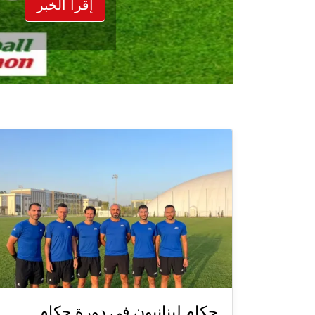
إقرأ الخبر
حكام لبنانيون في دورة حكام