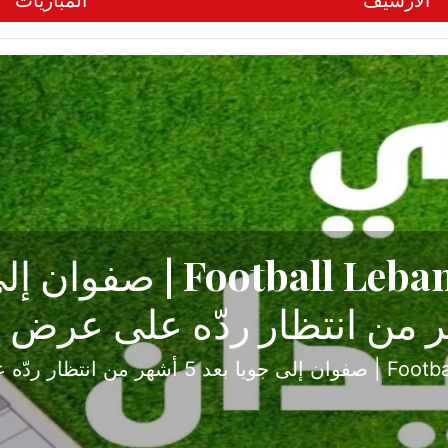
الأرشيف
المباريات
ح تبدأ من جبل محسن وتنته
أولى
ثارة والصراع في دوري الدرجة الثانية، نجح الإخاء الأ