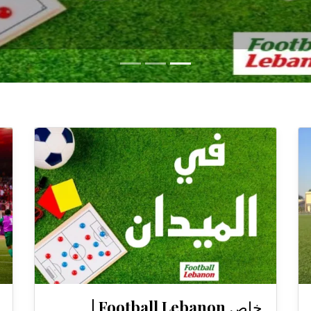
خاص Football Lebanon |