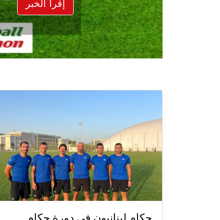
إقرأ الخبر
حكام لبنانيون في دورة حكام