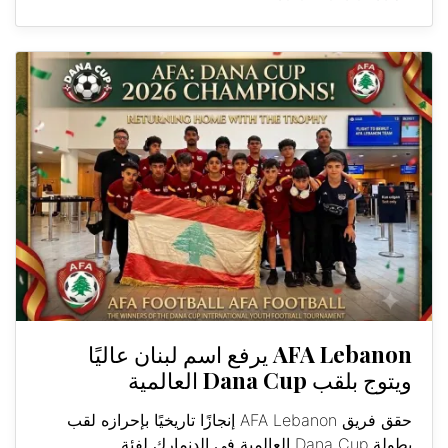
AFA Lebanon يرفع اسم لبنان عاليًا
ويتوج بلقب Dana Cup العالمية
حقق فريق AFA Lebanon إنجازًا تاريخيًا بإحرازه لقب
بطولة Dana Cup العالمية في الدنمارك لفئة...