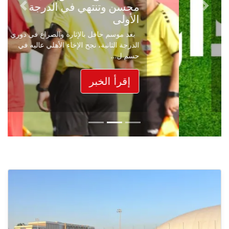
محسن وتنتهي في الدرجة
Next
Previous
الأولى
بعد موسم حافل بالإثارة والصراع في دوري
الدرجة الثانية، نجح الإخاء الأهلي عاليه في
حسم ل...
إقرأ الخبر