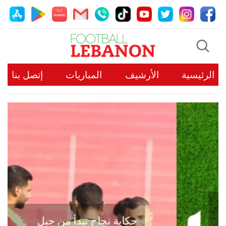
الرئيسية
الأرشيف
المباريات
إتصل بنا
حكاية نجاح تبدأ من جبل