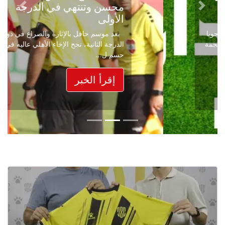
محسن وتنتهي في الدرجة
Next
Previous
الأولى
بعد موسم حافل بالإثارة والصراع في دوري
الدرجة الثانية، نجح الإخاء الأهلي عاليه في
حسم ل...
إقرأ الخبر