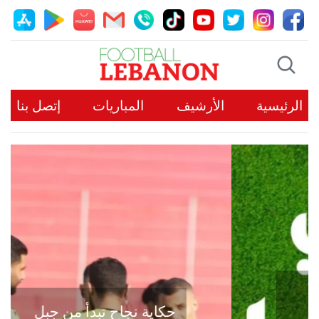
الرئيسية
الأرشيف
المباريات
إتصل بنا
حكاية نجاح تبدأ من جبل