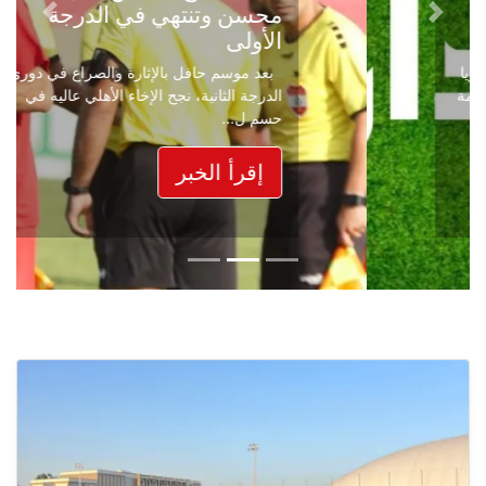
محسن وتنتهي في الدرجة
Next
Previous
الأولى
بعد موسم حافل بالإثارة والصراع في دوري
الدرجة الثانية، نجح الإخاء الأهلي عاليه في
حسم ل...
إقرأ الخبر