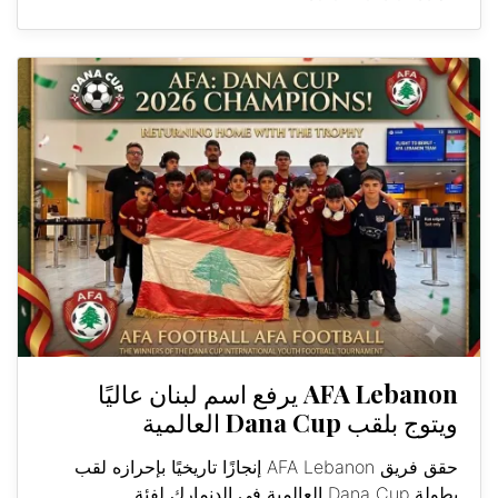
AFA Lebanon يرفع اسم لبنان عاليًا
ويتوج بلقب Dana Cup العالمية
حقق فريق AFA Lebanon إنجازًا تاريخيًا بإحرازه لقب
بطولة Dana Cup العالمية في الدنمارك لفئة...