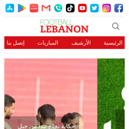
الرئيسية
الأرشيف
المباريات
إتصل بنا
حكاية نجاح تبدأ من جبل