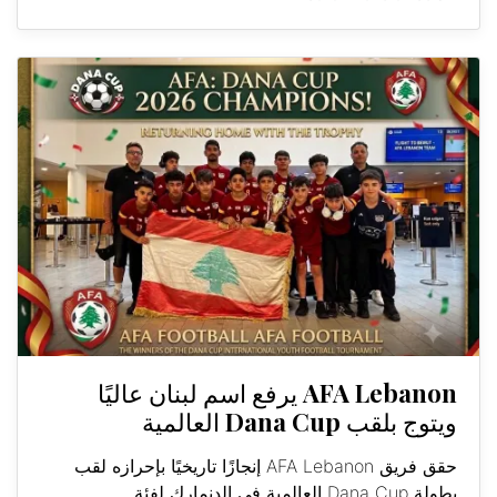
AFA Lebanon يرفع اسم لبنان عاليًا
ويتوج بلقب Dana Cup العالمية
حقق فريق AFA Lebanon إنجازًا تاريخيًا بإحرازه لقب
بطولة Dana Cup العالمية في الدنمارك لفئة...