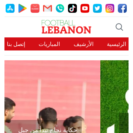
الرئيسية
الأرشيف
المباريات
إتصل بنا
حكاية نجاح تبدأ من جبل