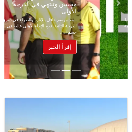
محسن وتنتهي في الدرجة
Next
Previous
الأولى
بعد موسم حافل بالإثارة والصراع في دوري
الدرجة الثانية، نجح الإخاء الأهلي عاليه في
حسم ل...
إقرأ الخبر