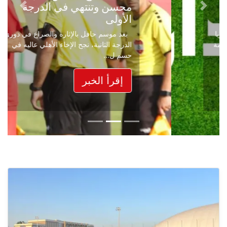
محسن وتنتهي في الدرجة
Next
Previous
الأولى
بعد موسم حافل بالإثارة والصراع في دوري
الدرجة الثانية، نجح الإخاء الأهلي عاليه في
حسم ل...
إقرأ الخبر