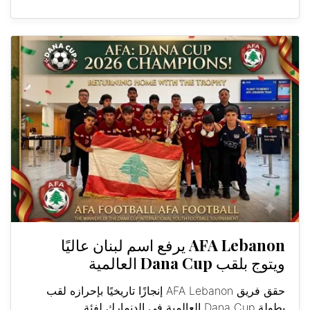
AFA Lebanon يرفع اسم لبنان عاليًا
ويتوج بلقب Dana Cup العالمية
حقق فريق AFA Lebanon إنجازًا تاريخيًا بإحرازه لقب
بطولة Dana Cup العالمية في الدنمارك لفئة...