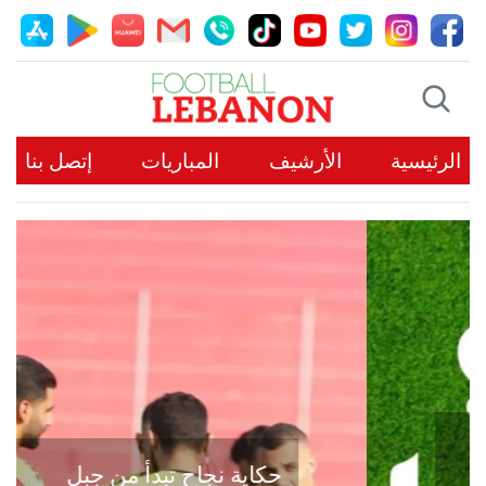
الرئيسية
الأرشيف
المباريات
إتصل بنا
حكاية نجاح تبدأ من جبل