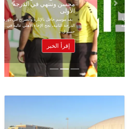
محسن وتنتهي في الدرجة
Next
Previous
الأولى
بعد موسم حافل بالإثارة والصراع في دوري
الدرجة الثانية، نجح الإخاء الأهلي عاليه في
حسم ل...
إقرأ الخبر