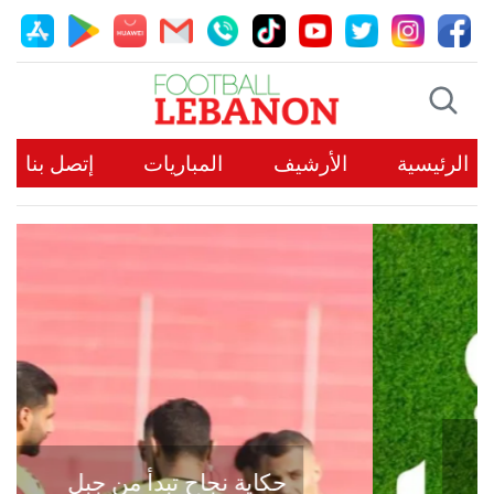
الرئيسية
الأرشيف
المباريات
إتصل بنا
حكاية نجاح تبدأ من جبل