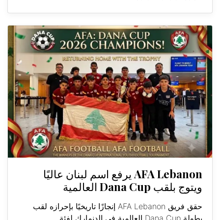
AFA Lebanon يرفع اسم لبنان عاليًا
ويتوج بلقب Dana Cup العالمية
حقق فريق AFA Lebanon إنجازًا تاريخيًا بإحرازه لقب
بطولة Dana Cup العالمية في الدنمارك لفئة...