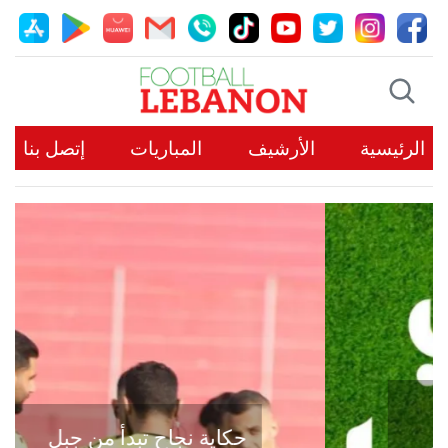
الرئيسية
الأرشيف
المباريات
إتصل بنا
حكاية نجاح تبدأ من جبل