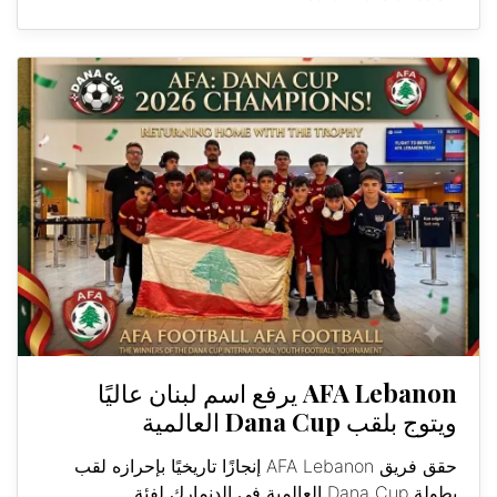
AFA Lebanon يرفع اسم لبنان عاليًا
ويتوج بلقب Dana Cup العالمية
حقق فريق AFA Lebanon إنجازًا تاريخيًا بإحرازه لقب
بطولة Dana Cup العالمية في الدنمارك لفئة...