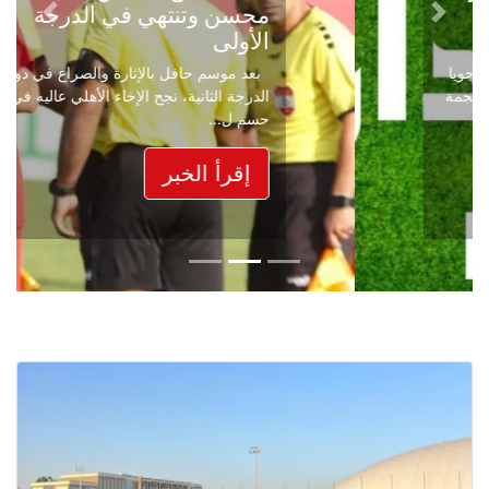
محسن وتنتهي في الدرجة
Next
Previous
الأولى
بعد موسم حافل بالإثارة والصراع في دوري
الدرجة الثانية، نجح الإخاء الأهلي عاليه في
حسم ل...
إقرأ الخبر