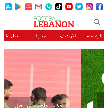
الرئيسية
الأرشيف
المباريات
إتصل بنا
حكاية نجاح تبدأ من جبل