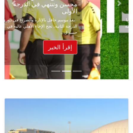
محسن وتنتهي في الدرجة
Next
Previous
الأولى
بعد موسم حافل بالإثارة والصراع في دوري
الدرجة الثانية، نجح الإخاء الأهلي عاليه في
حسم ل...
إقرأ الخبر