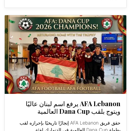
AFA Lebanon يرفع اسم لبنان عاليًا
ويتوج بلقب Dana Cup العالمية
حقق فريق AFA Lebanon إنجازًا تاريخيًا بإحرازه لقب
بطولة Dana Cup العالمية في الدنمارك لفئة...