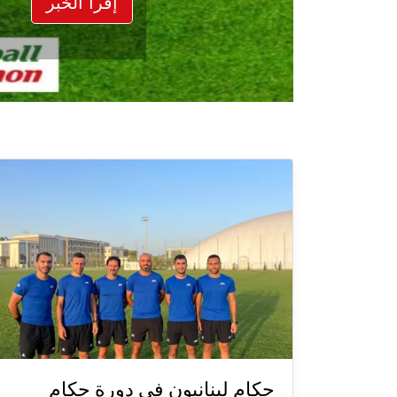
إقرأ الخبر
حكام لبنانيون في دورة حكام