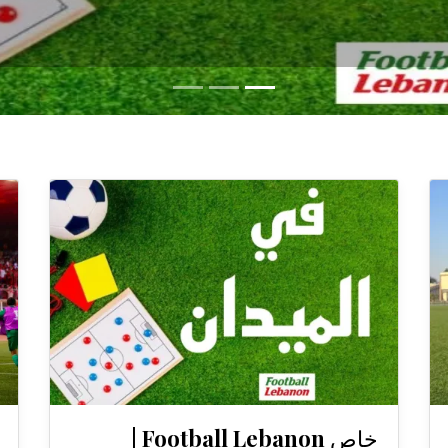
خاص Football Lebanon |