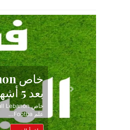
حكاية نجا
الدرجة ال
Previous
بعد موسم حافل بالإ
حسم ل...