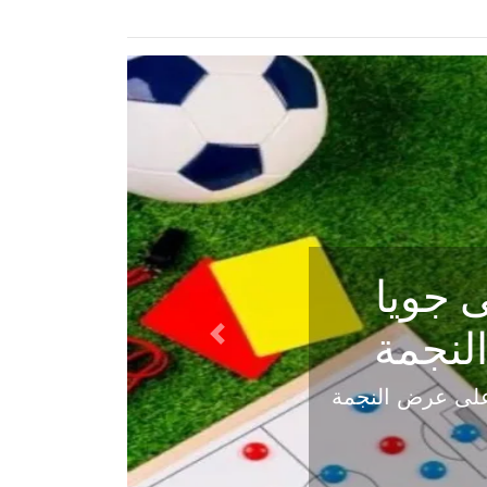
ي في
Next
هلي عاليه في