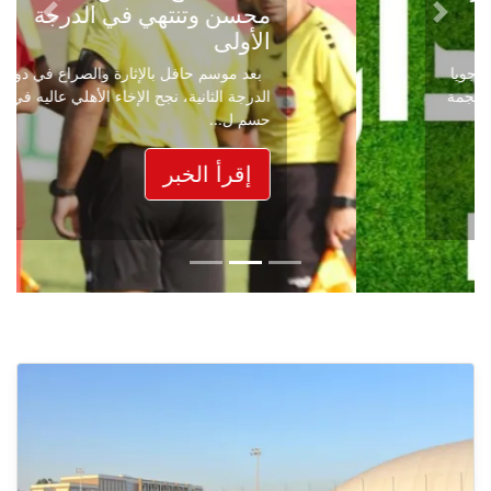
محسن وتنتهي في الدرجة
Next
Previous
الأولى
بعد موسم حافل بالإثارة والصراع في دوري
الدرجة الثانية، نجح الإخاء الأهلي عاليه في
حسم ل...
إقرأ الخبر