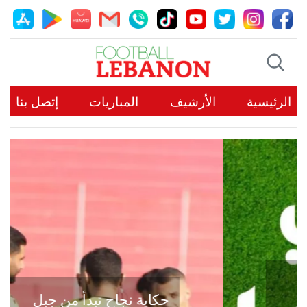
الرئيسية
الأرشيف
المباريات
إتصل بنا
حكاية نجاح تبدأ من جبل