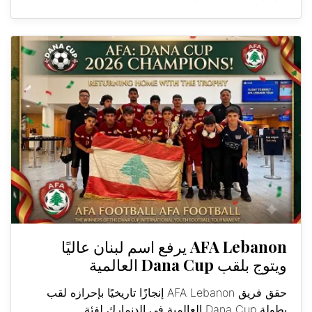
AFA Lebanon يرفع اسم لبنان عاليًا
ويتوج بلقب Dana Cup العالمية
حقق فريق AFA Lebanon إنجازًا تاريخيًا بإحرازه لقب
بطولة Dana Cup العالمية في الدنمارك لفئة...