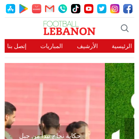
الرئيسية
الأرشيف
المباريات
إتصل بنا
حكاية نجاح تبدأ من جبل