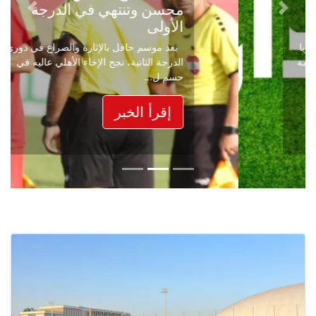
محسن وتنتهي في الدرجة
Next
Previous
الأولى
بعد موسم حافل بالإثارة والصراع في دوري
الدرجة الثانية، نجح الإخاء الأهلي عاليه في
حسم ل...
إقرأ الخبر