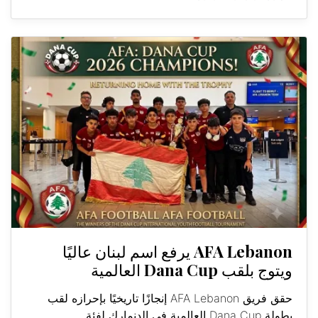
AFA Lebanon يرفع اسم لبنان عاليًا
ويتوج بلقب Dana Cup العالمية
حقق فريق AFA Lebanon إنجازًا تاريخيًا بإحرازه لقب
بطولة Dana Cup العالمية في الدنمارك لفئة...