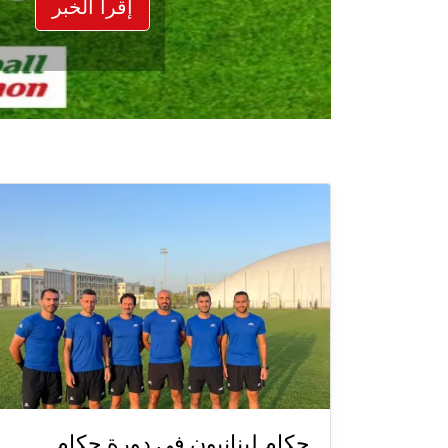
إقرأ الخبر
حكام لبنانيون في دورة حكام