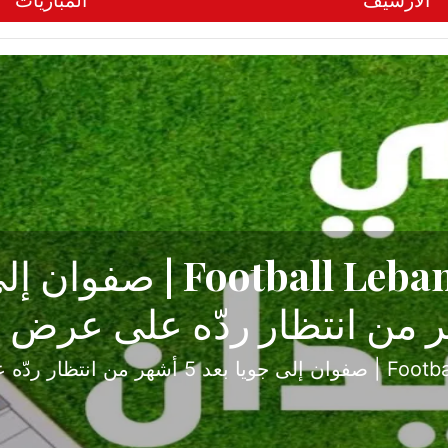
الأرشيف
المباريات
ح تبدأ من جبل محسن وتنته
أولى
ثارة والصراع في دوري الدرجة الثانية، نجح الإخاء الأ