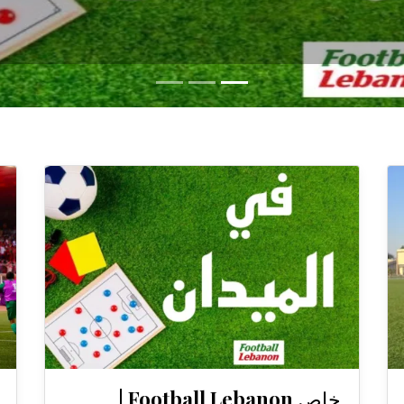
خاص Football Lebanon |