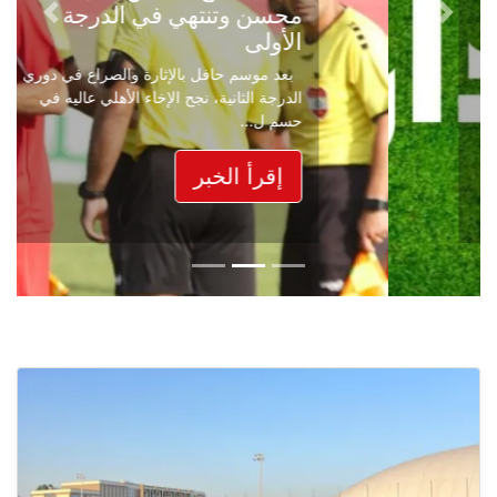
محسن وتنتهي في الدرجة
Next
Previous
الأولى
بعد موسم حافل بالإثارة والصراع في دوري
الدرجة الثانية، نجح الإخاء الأهلي عاليه في
حسم ل...
إقرأ الخبر