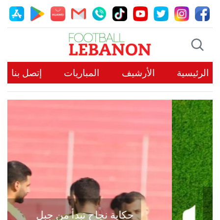
الرئيسية
الأرشيف
المباريات
إتصل بنا
حكاية نجاح تبدأ من جبل