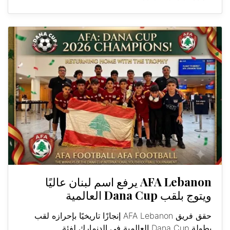
AFA Lebanon يرفع اسم لبنان عاليًا
ويتوج بلقب Dana Cup العالمية
حقق فريق AFA Lebanon إنجازًا تاريخيًا بإحرازه لقب
بطولة Dana Cup العالمية في الدنمارك لفئة...