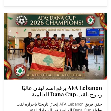
AFA Lebanon يرفع اسم لبنان عاليًا
ويتوج بلقب Dana Cup العالمية
حقق فريق AFA Lebanon إنجازًا تاريخيًا بإحرازه لقب
بطولة Dana Cup العالمية في الدنمارك لفئة...