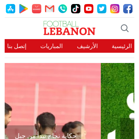
الرئيسية
الأرشيف
المباريات
إتصل بنا
حكاية نجاح تبدأ من جبل