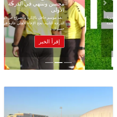
محسن وتنتهي في الدرجة
Next
Previous
الأولى
بعد موسم حافل بالإثارة والصراع في دوري
الدرجة الثانية، نجح الإخاء الأهلي عاليه في
حسم ل...
إقرأ الخبر