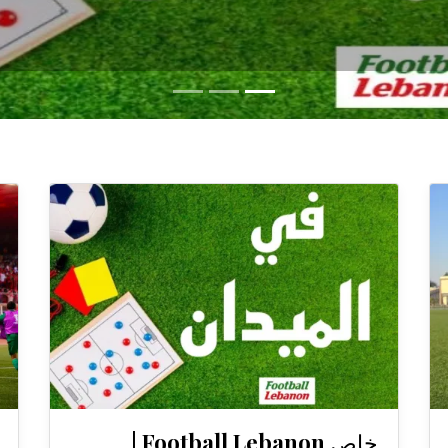
خاص Football Lebanon |