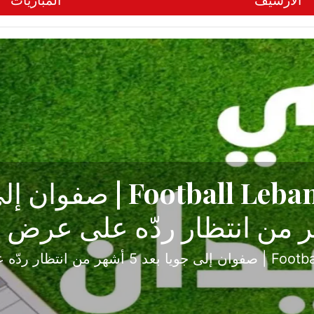
الأرشيف
المباريات
ح تبدأ من جبل محسن وتنته
أولى
ثارة والصراع في دوري الدرجة الثانية، نجح الإخاء الأ