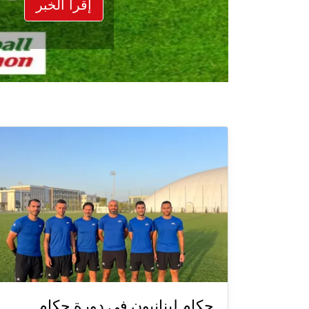
إقرأ الخبر
حكام لبنانيون في دورة حكام