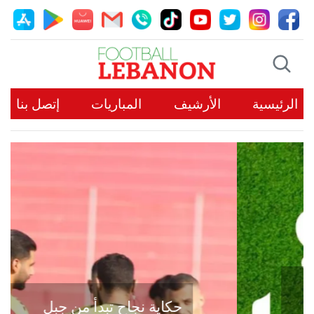
الرئيسية
الأرشيف
المباريات
إتصل بنا
حكاية نجاح تبدأ من جبل