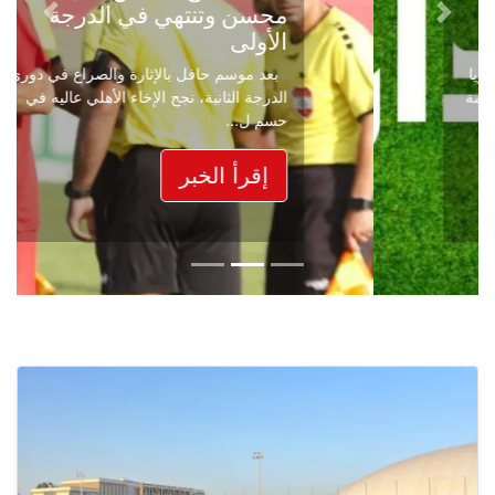
محسن وتنتهي في الدرجة
Next
Previous
الأولى
بعد موسم حافل بالإثارة والصراع في دوري
الدرجة الثانية، نجح الإخاء الأهلي عاليه في
حسم ل...
إقرأ الخبر