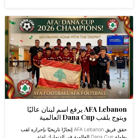
AFA Lebanon يرفع اسم لبنان عاليًا
ويتوج بلقب Dana Cup العالمية
حقق فريق AFA Lebanon إنجازًا تاريخيًا بإحرازه لقب
بطولة Dana Cup العالمية في الدنمارك لفئة...