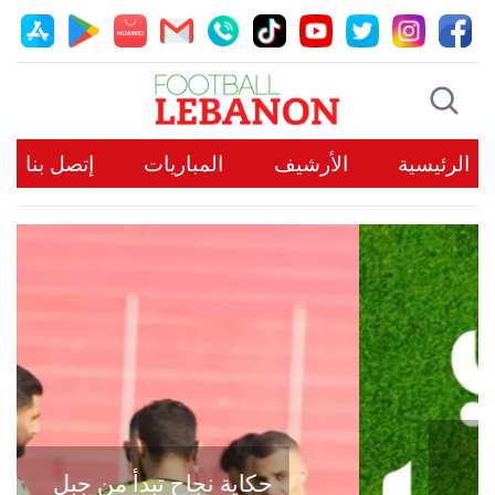
الرئيسية
الأرشيف
المباريات
إتصل بنا
حكاية نجاح تبدأ من جبل