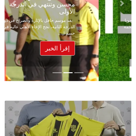
محسن وتنتهي في الدرجة
Next
Previous
الأولى
بعد موسم حافل بالإثارة والصراع في دوري
الدرجة الثانية، نجح الإخاء الأهلي عاليه في
حسم ل...
إقرأ الخبر