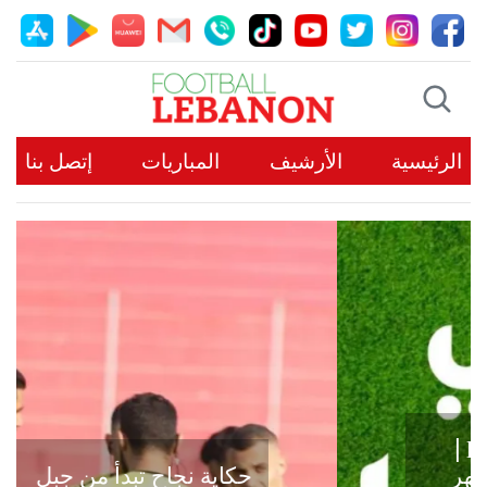
الرئيسية
الأرشيف
المباريات
إتصل بنا
حكاية نجاح تبدأ من جبل