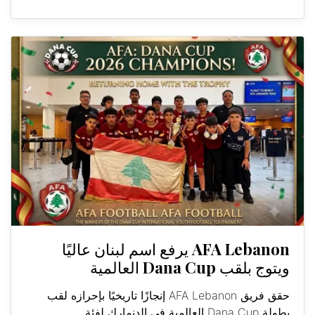
AFA Lebanon يرفع اسم لبنان عاليًا
ويتوج بلقب Dana Cup العالمية
حقق فريق AFA Lebanon إنجازًا تاريخيًا بإحرازه لقب
بطولة Dana Cup العالمية في الدنمارك لفئة...