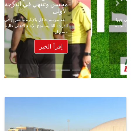
محسن وتنتهي في الدرجة
Next
Previous
الأولى
بعد موسم حافل بالإثارة والصراع في دوري
الدرجة الثانية، نجح الإخاء الأهلي عاليه في
حسم ل...
إقرأ الخبر