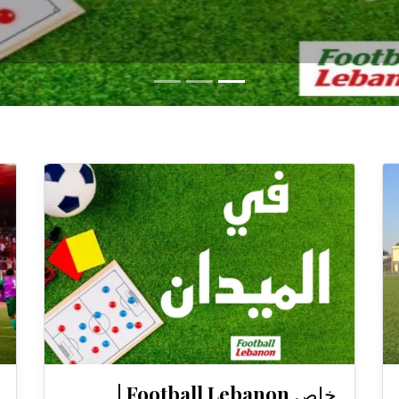
خاص Football Lebanon |