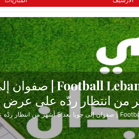
الأرشيف
المباريات
ح تبدأ من جبل محسن وتنته
أولى
ثارة والصراع في دوري الدرجة الثانية، نجح الإخاء الأ