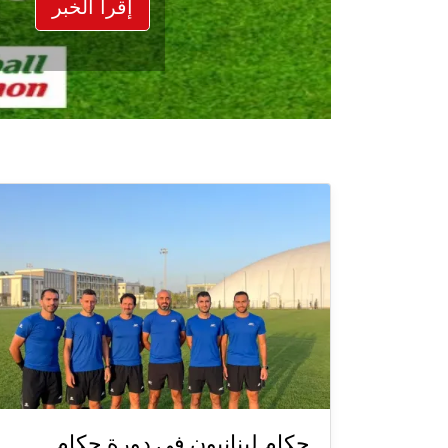
إقرأ الخبر
حكام لبنانيون في دورة حكام