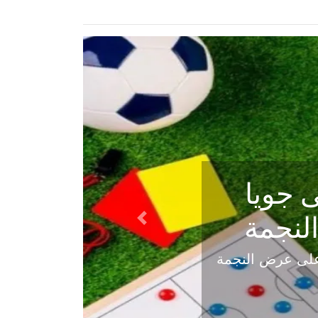
ي في
Next
هلي عاليه في