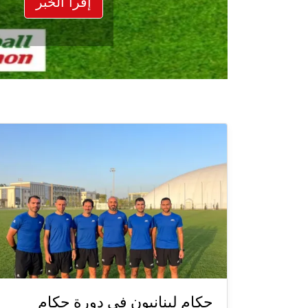
إقرأ الخبر
حكام لبنانيون في دورة حكام