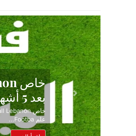
حكاية نجا
الدرجة ال
Previous
بعد موسم حافل بالإ
حسم ل...