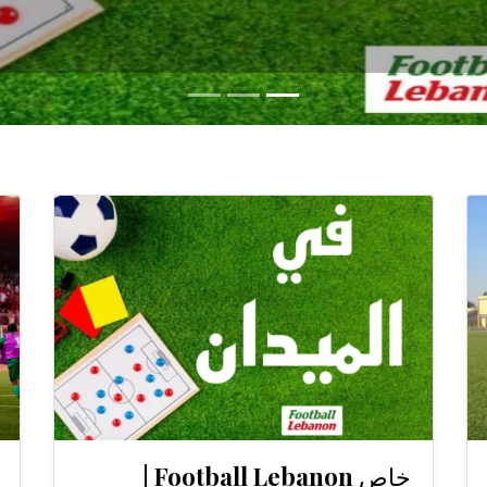
خاص Football Lebanon |