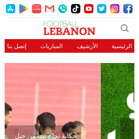
الرئيسية
الأرشيف
المباريات
إتصل بنا
حكاية نجاح تبدأ من جبل