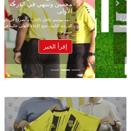
محسن وتنتهي في الدرجة
Next
Previous
الأولى
بعد موسم حافل بالإثارة والصراع في دوري
الدرجة الثانية، نجح الإخاء الأهلي عاليه في
حسم ل...
إقرأ الخبر