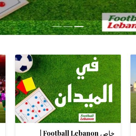
خاص Football Lebanon |