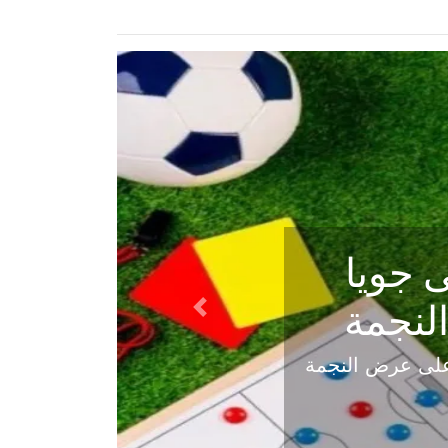
ي في
Next
هلي عاليه في