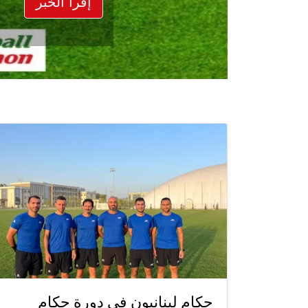
إقرأ الخبر
حكام لبنانيون في دورة حكام