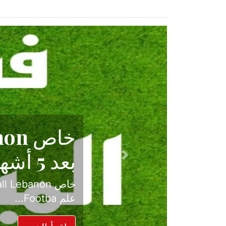
حكاية نجا
الدرجة ال
Previous
بعد موسم حافل بالإ
حسم ل...