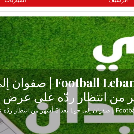
الأرشيف
المباريات
ح تبدأ من جبل محسن وتنته
أولى
ثارة والصراع في دوري الدرجة الثانية، نجح الإخاء الأ