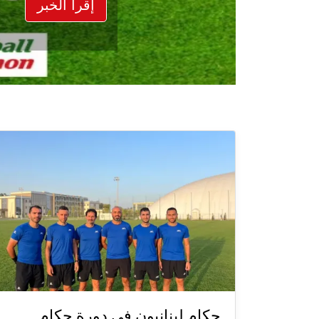
إقرأ الخبر
حكام لبنانيون في دورة حكام