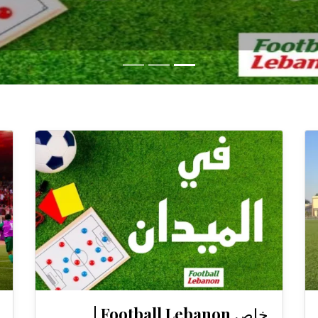
خاص Football Lebanon |