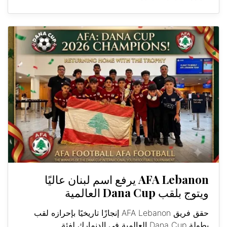
AFA Lebanon يرفع اسم لبنان عاليًا
ويتوج بلقب Dana Cup العالمية
حقق فريق AFA Lebanon إنجازًا تاريخيًا بإحرازه لقب
بطولة Dana Cup العالمية في الدنمارك لفئة...