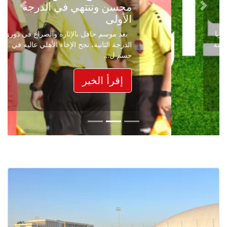
محسن وتنتهي في الدرجة
Next
Previous
الأولى
بعد موسم حافل بالإثارة والصراع في دوري
الدرجة الثانية، نجح الإخاء الأهلي عاليه في
حسم ل...
إقرأ الخبر