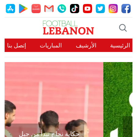
الرئيسية
الأرشيف
المباريات
إتصل بنا
حكاية نجاح تبدأ من جبل